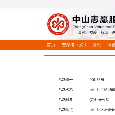
首页
志愿者（义工）组织
博
活动编号
00018676
活动名称
民生社工站43
活动对象
(O)社会公益
活动地点
民生社区居委会4