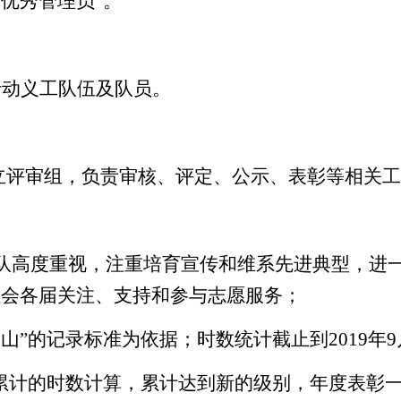
“优秀
管理员
”
。
行动义工
队伍及队员
。
立评审组，负责审核、评定、公示、表彰等
相关
工
队高度重视，注重培育宣传和维系先进典型，进
社会各届关注、支持和参与志愿服务；
中山”的记录标准为
依据
；
时数统计截止到
201
9
年
9
累计的时数计算，累计达到新的级别，年度表彰