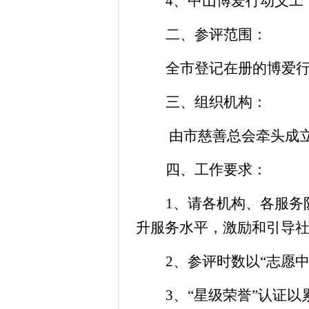
4、
中山博爱行动义工
二、参评范围：
全市登记在册的博爱
三、组织机构：
由市慈善总会牵头成
四、工作要求：
1、请各机构、各服务
升服务水平，激励和引导
2、
参评
时数
以
“志愿
3、“
星级荣誉
”认证
以