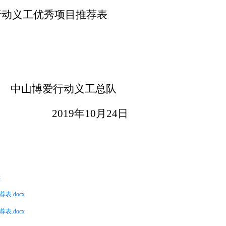
博爱行动义工优秀项目推荐表
中山博爱行动义工总队
201
9
年
10月
24
日
x
表.docx
表.docx