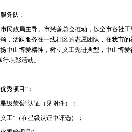
工服务队：
由市民政局主导、市慈善总会推动，
以全市各社工
引领，
活跃服务在一线社区的志愿团队，在我市的
弘扬中山博爱精神，树立义工先进典型，
中山
博爱
举行
表彰活动
。
“优秀
项目
”
；
“星级荣誉”认证（见附件）
；
秀义工”（在星级认证中评选）
；