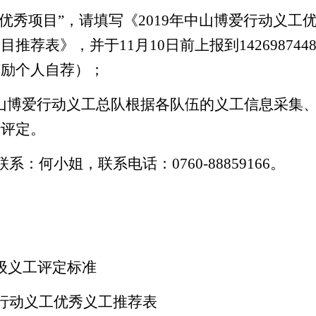
优秀
项目”
，请填写
《
2019年中山博爱行动义工
推荐表》，并于11月10日前上报到142698744
鼓励个人自荐）
；
中山博爱行动义工总队根据各队伍的义工信息采集
行评定。
联系：
何小姐
，联系电话：
0760-88859166。
级义工评定标准
爱行动义工优秀义工推荐表