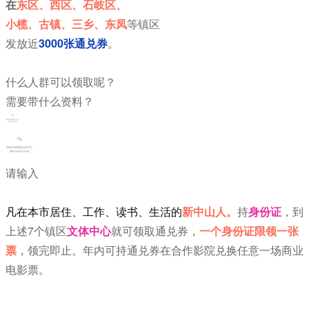
在
东区、西区、石岐区、
小榄、古镇、三乡、东凤
等镇区
发放近
3000张通兑券
。
什么人群可以领取呢？
需要带什么资料？
请输入
凡在本市居住、工作、读书、生活的
新中山人。
持
身份证
，到
上述7个镇区
文体中心
就可领取通兑券，
一个身份证限领一张
票
，领完即止。年内可持通兑券在合作影院兑换任意一场商业
电影票。