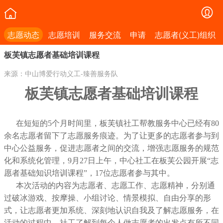
志愿动态
志愿培训
服务交流
申请
志愿者(义工)组织
板芙镇志愿者基础培训课程
来源：中山博爱行动义工-臻善服务队
板芙镇志愿者基础培训课程
在短短的
5
个月时间里，板芙镇社工帮教服务中心已经有
80
余名志愿者留下了
志愿
服务痕迹。为了让更多的志愿者参与到
中心公益服务，促进志愿者之间的交流，增强志愿服务的规范
化和系统化管理，
9
月
27
日上午，中心社工
在板芙公园开展
“志
愿者基础知识培训课程”，
17
位志愿者参与其中。
本次活动的内容为志愿者、志愿工作、志愿精神，分别通
过破冰游戏、按摩操、小组讨论、情景模拟、自由分享的形
式，让志愿者更加系统、深刻地认识自我及了解志愿服务，在
活动的过程中，社工了解到每个人做志愿者的出发点有所不同