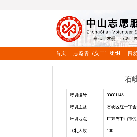
首页
志愿者（义工）组织
博
石
培训编号
00001148
培训主题
石岐区红十字会
培训地点
广东省中山市悦
限制人数
100