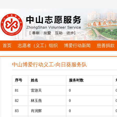
首页
志愿者（义工）组织
博爱行动新闻
慈善捐款
中山博爱行动义工-向日葵服务队
序号
姓名
服务时数
81
雷游天
0
82
林玉燕
0
83
肖润辉
0