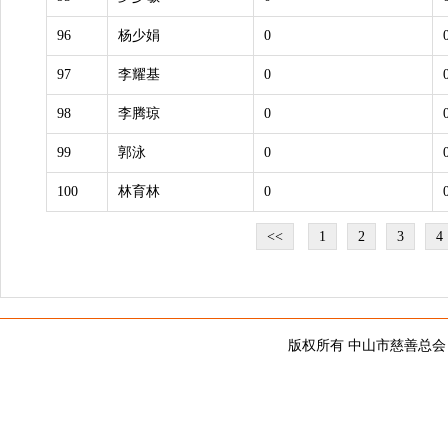
96
杨少娟
0
97
李耀基
0
98
李腾琼
0
99
郭泳
0
100
林育林
0
<<
1
2
3
4
版权所有 中山市慈善总会 copy