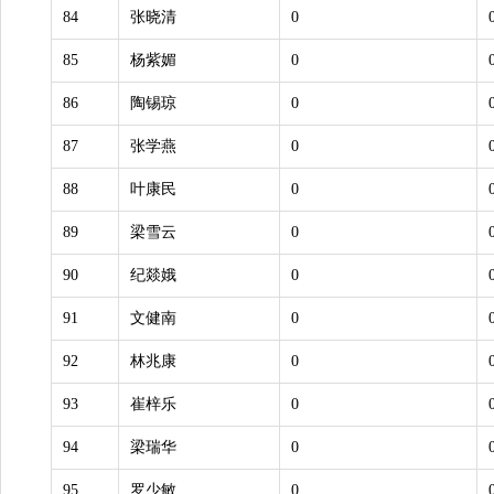
84
张晓清
0
85
杨紫媚
0
86
陶锡琼
0
87
张学燕
0
88
叶康民
0
89
梁雪云
0
90
纪燚娥
0
91
文健南
0
92
林兆康
0
93
崔梓乐
0
94
梁瑞华
0
95
罗少敏
0