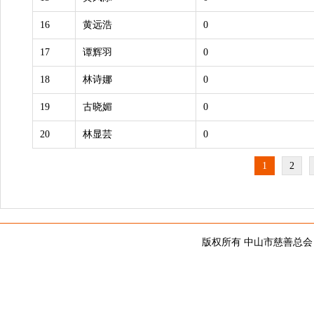
16
黄远浩
0
17
谭辉羽
0
18
林诗娜
0
19
古晓媚
0
20
林显芸
0
1
2
版权所有 中山市慈善总会 copy