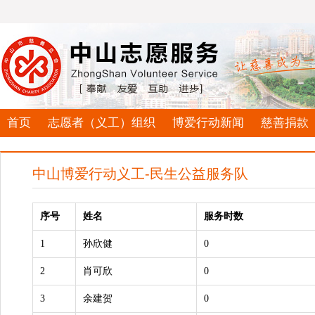
首页
志愿者（义工）组织
博爱行动新闻
慈善捐款
中山博爱行动义工-民生公益服务队
序号
姓名
服务时数
1
孙欣健
0
2
肖可欣
0
3
余建贺
0