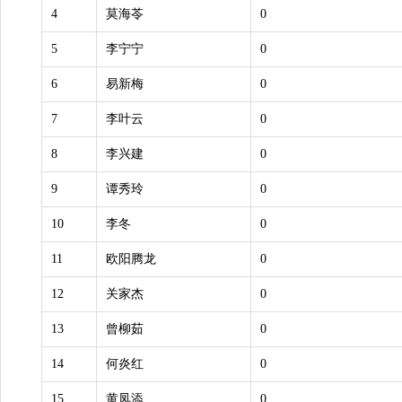
4
莫海苓
0
5
李宁宁
0
6
易新梅
0
7
李叶云
0
8
李兴建
0
9
谭秀玲
0
10
李冬
0
11
欧阳腾龙
0
12
关家杰
0
13
曾柳茹
0
14
何炎红
0
15
黄凤添
0