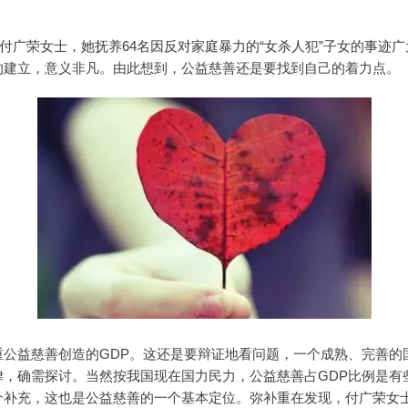
者付广荣女士，她抚养64名因反对家庭暴力的“女杀人犯”子女的事迹
”的建立，意义非凡。由此想到，公益慈善还是要找到自己的着力点。
公益慈善创造的GDP。这还是要辩证地看问题，一个成熟、完善的
律，确需探讨。当然按我国现在国力民力，公益慈善占GDP比例是有
个补充，这也是公益慈善的一个基本定位。弥补重在发现，付广荣女