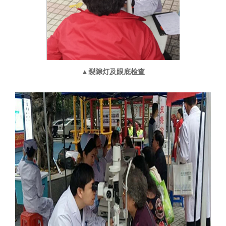
▲裂隙灯及眼底检查